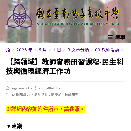
跳
轉
至
主
要
選單
內
>
2026 年
>
6 月
>
1 日
>
B.文章分類
>
03.教師活動
>
教
容
【跨領域】教師實務研習課程-民生科
技與循環經濟工作坊
Post
Post
tngsteach3
2026-06-01
author:
published:
Post
02.教務處
/
03.教師活動
/
教學組
/
教師研習
category:
※詳細內容如附件所示，請參照。
▼建議