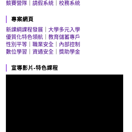
競賽營隊
｜
請假系統
｜
校務系統
專案網頁
新課綱課程發展
｜
大學多元入學
優質化特色領航
｜
教育儲蓄專戶
性別平等
｜
職業安全
｜
內部控制
數位學習
｜
資通安全
｜
獎助學金
宣導影片-特色課程