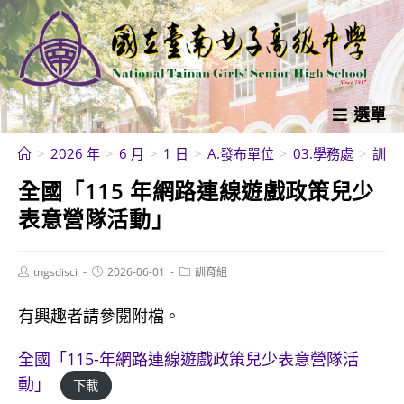
跳
轉
至
主
要
選單
內
>
2026 年
>
6 月
>
1 日
>
A.發布單位
>
03.學務處
>
訓育
容
全國「115 年網路連線遊戲政策兒少
表意營隊活動」
Post
Post
Post
tngsdisci
2026-06-01
訓育組
author:
published:
category:
有興趣者請參閱附檔。
全國「115-年網路連線遊戲政策兒少表意營隊活
動」
下載