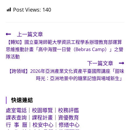
Post Views:
140
上一篇文章
Read
【轉知】國立臺灣師範大學資訊工程學系辦理教育部運算
more
思維推動計畫「高中海狸一日營（Bebras Camp）」之營
articles
隊活動
下一篇文章
【跨領域】2026年亞洲產業文化資產平臺國際講座「甜味
時光：亞洲地景中的糖業記憶與場域新生」
快速連結
處室電話
｜
校園導覽
｜
校務評鑑
課表查詢
｜
課程計畫
｜
資優教育
行 事 曆
｜
校安中心
｜
修繕中心