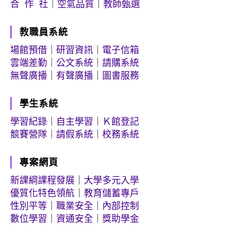
合 作 社
｜
空氣品質
｜
教師甄選
教職員系統
場館預借
｜
研習資訊
｜
電子信箱
雲端差勤
｜
公文系統
｜
請購系統
無聲廣播
｜
有聲廣播
｜
圖書服務
學生系統
學習紀錄
｜
自主學習
｜
Ｋ館登記
競賽營隊
｜
請假系統
｜
校務系統
專案網頁
新課綱課程發展
｜
大學多元入學
優質化特色領航
｜
教育儲蓄專戶
性別平等
｜
職業安全
｜
內部控制
數位學習
｜
資通安全
｜
獎助學金