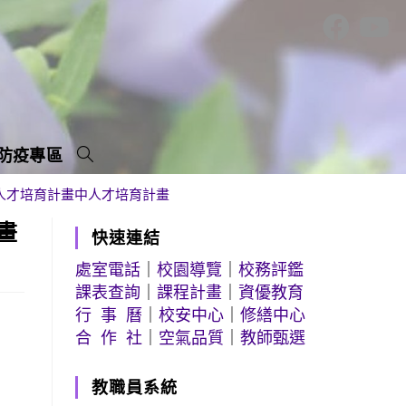
防疫專區
人才培育計畫中人才培育計畫
畫
快速連結
處室電話
｜
校園導覽
｜
校務評鑑
課表查詢
｜
課程計畫
｜
資優教育
行 事 曆
｜
校安中心
｜
修繕中心
合 作 社
｜
空氣品質
｜
教師甄選
教職員系統