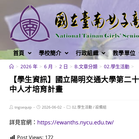
跳
轉
至
主
要
內
首頁
學校簡介
行政組織
教學單位
容
>
2026 年
>
6 月
>
2 日
>
B.文章分類
>
02.學生活動
>
【學生資訊】國立陽明交通大學第二
中人才培育計畫
Post
Post
Post
tngsequip
2026-06-02
02.學生活動
/
設備組
author:
published:
category:
詳見官網：
https://ewanths.nycu.edu.tw/
Post Views:
172