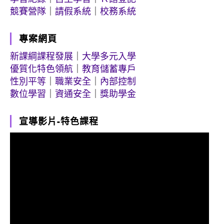
競賽營隊
｜
請假系統
｜
校務系統
專案網頁
新課綱課程發展
｜
大學多元入學
優質化特色領航
｜
教育儲蓄專戶
性別平等
｜
職業安全
｜
內部控制
數位學習
｜
資通安全
｜
獎助學金
宣導影片-特色課程