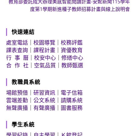
教育部委託成大辦理美感智能閱讀計畫-安妮新聞115學年
度第1學期新進種子教師招募計畫與線上說明會
快速連結
處室電話
｜
校園導覽
｜
校務評鑑
課表查詢
｜
課程計畫
｜
資優教育
行 事 曆
｜
校安中心
｜
修繕中心
合 作 社
｜
空氣品質
｜
教師甄選
教職員系統
場館預借
｜
研習資訊
｜
電子信箱
雲端差勤
｜
公文系統
｜
請購系統
無聲廣播
｜
有聲廣播
｜
圖書服務
學生系統
學習紀錄
｜
自主學習
｜
Ｋ館登記