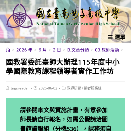
跳
轉
至
主
要
選單
內
>
2026 年
>
6 月
>
2 日
>
B.文章分類
>
03.教師活動
>
教
容
國教署委託臺師大辦理115年度中小
學國際教育課程領導者實作工作坊
Post
Post
Post
tngsreader
2026-06-02
教師研習
/
讀者服務組
author:
published:
category:
請參閱來文與實施計畫，有意參加
師長請自行報名，如需公假請洽圖
書館讀服組（分機536），課務須自