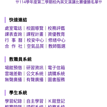
🎊114學年度第二學期校內英文演講比賽優勝名單🎊
快速連結
處室電話
｜
校園導覽
｜
校務評鑑
課表查詢
｜
課程計畫
｜
資優教育
行 事 曆
｜
校安中心
｜
修繕中心
合 作 社
｜
空氣品質
｜
教師甄選
教職員系統
場館預借
｜
研習資訊
｜
電子信箱
雲端差勤
｜
公文系統
｜
請購系統
無聲廣播
｜
有聲廣播
｜
圖書服務
學生系統
學習紀錄
｜
自主學習
｜
Ｋ館登記