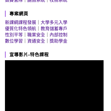
競賽營隊
｜
請假系統
｜
校務系統
專案網頁
新課綱課程發展
｜
大學多元入學
優質化特色領航
｜
教育儲蓄專戶
性別平等
｜
職業安全
｜
內部控制
數位學習
｜
資通安全
｜
獎助學金
宣導影片-特色課程