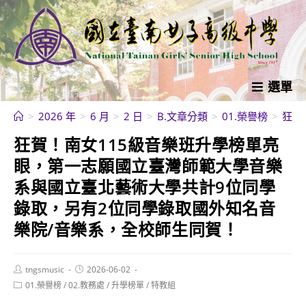
跳
轉
至
主
要
選單
內
>
2026 年
>
6 月
>
2 日
>
B.文章分類
>
01.榮譽榜
>
狂賀
容
狂賀！南女115級音樂班升學榜單亮
眼，第一志願國立臺灣師範大學音樂
系與國立臺北藝術大學共計9位同學
錄取，另有2位同學錄取國外知名音
樂院/音樂系，全校師生同賀！
Post
Post
tngsmusic
2026-06-02
author:
published:
Post
01.榮譽榜
/
02.教務處
/
升學榜單
/
特教組
category: