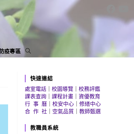
防疫專區
快速連結
處室電話
｜
校園導覽
｜
校務評鑑
課表查詢
｜
課程計畫
｜
資優教育
行 事 曆
｜
校安中心
｜
修繕中心
合 作 社
｜
空氣品質
｜
教師甄選
教職員系統