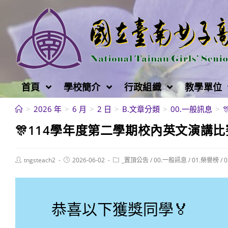
跳
轉
至
主
要
內
首頁
學校簡介
行政組織
教學單位
容
>
2026 年
>
6 月
>
2 日
>
B.文章分類
>
00.一般訊息
>
🎊114學年度第二學期校內英文演講比
Post
Post
Post
tngsteach2
2026-06-02
_置頂公告
/
00.一般訊息
/
01.榮譽榜
/
author:
published:
category:
恭喜以下獲獎同學🏅