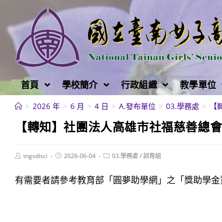
跳
轉
至
主
要
內
首頁
學校簡介
行政組織
教學單位
容
>
2026 年
>
6 月
>
4 日
>
A.發布單位
>
03.學務處
>
【
【轉知】社團法人高雄市社福慈善總
Post
Post
Post
tngsdisci
2026-06-04
03.學務處
/
訓育組
author:
published:
category:
有需要者請參考教育部「圓夢助學網」之「獎助學金