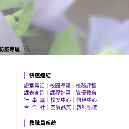
防疫專區
快速連結
處室電話
｜
校園導覽
｜
校務評鑑
課表查詢
｜
課程計畫
｜
資優教育
行 事 曆
｜
校安中心
｜
修繕中心
合 作 社
｜
空氣品質
｜
教師甄選
教職員系統