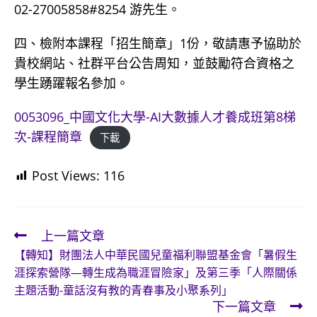
02-27005858#8254 游先生。
四、檢附本課程「招生簡章」1份，敬請惠予協助於
貴校網站、社群平台公告周知，並鼓勵符合資格之
學生踴躍報名參加。
0053096_中國文化大學-AI大數據人才養成班第8梯
次-課程簡章
下載
Post Views:
116
上一篇文章
Read
【轉知】財團法人中華民國兒童福利聯盟基金會「暑假生
more
涯探索營隊—轉生成為職涯冒險家」及第三季「人際關係
articles
主題活動-童話沒有教的青春事及小聚系列」
下一篇文章