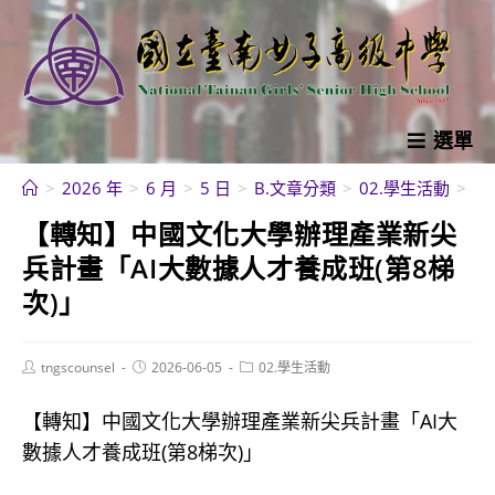
跳
轉
至
主
要
選單
內
>
2026 年
>
6 月
>
5 日
>
B.文章分類
>
02.學生活動
>
【
容
【轉知】中國文化大學辦理產業新尖
兵計畫「AI大數據人才養成班(第8梯
次)」
Post
Post
Post
tngscounsel
2026-06-05
02.學生活動
author:
published:
category:
【轉知】中國文化大學辦理產業新尖兵計畫「AI大
數據人才養成班(第8梯次)」