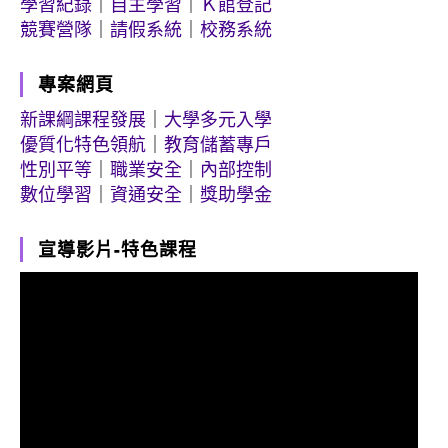
學習紀錄
｜
自主學習
｜
Ｋ館登記
競賽營隊
｜
請假系統
｜
校務系統
專案網頁
新課綱課程發展
｜
大學多元入學
優質化特色領航
｜
教育儲蓄專戶
性別平等
｜
職業安全
｜
內部控制
數位學習
｜
資通安全
｜
獎助學金
宣導影片-特色課程