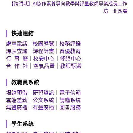
【跨領域】AI協作素養導向教學與評量教師專業成長工作
坊－北區場
快速連結
處室電話
｜
校園導覽
｜
校務評鑑
課表查詢
｜
課程計畫
｜
資優教育
行 事 曆
｜
校安中心
｜
修繕中心
合 作 社
｜
空氣品質
｜
教師甄選
教職員系統
場館預借
｜
研習資訊
｜
電子信箱
雲端差勤
｜
公文系統
｜
請購系統
無聲廣播
｜
有聲廣播
｜
圖書服務
學生系統