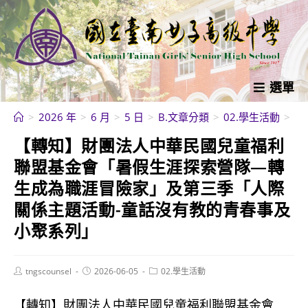
跳
轉
至
主
要
選單
內
>
2026 年
>
6 月
>
5 日
>
B.文章分類
>
02.學生活動
>
【
容
【轉知】財團法人中華民國兒童福利
聯盟基金會「暑假生涯探索營隊—轉
生成為職涯冒險家」及第三季「人際
關係主題活動-童話沒有教的青春事及
小聚系列」
Post
Post
Post
tngscounsel
2026-06-05
02.學生活動
author:
published:
category:
【轉知】財團法人中華民國兒童福利聯盟基金會