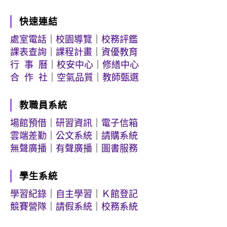
快速連結
處室電話
｜
校園導覽
｜
校務評鑑
課表查詢
｜
課程計畫
｜
資優教育
行 事 曆
｜
校安中心
｜
修繕中心
合 作 社
｜
空氣品質
｜
教師甄選
教職員系統
場館預借
｜
研習資訊
｜
電子信箱
雲端差勤
｜
公文系統
｜
請購系統
無聲廣播
｜
有聲廣播
｜
圖書服務
學生系統
學習紀錄
｜
自主學習
｜
Ｋ館登記
競賽營隊
｜
請假系統
｜
校務系統