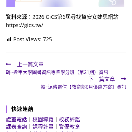
資料來源：2026 GiCS第6屆尋找資安女婕思網站
https://gics.tw/
Post Views:
725
上一篇文章
Read
轉~逢甲大學圖書資訊專業學分班（第21期）資訊
more
下一篇文章
articles
轉~遠傳電信【教育部6月優惠方案】資訊
快速連結
處室電話
｜
校園導覽
｜
校務評鑑
課表查詢
｜
課程計畫
｜
資優教育