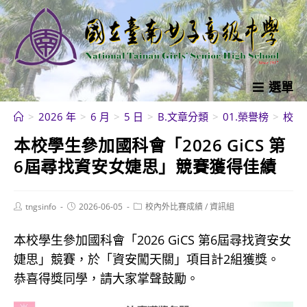
跳
轉
至
主
要
選單
內
>
2026 年
>
6 月
>
5 日
>
B.文章分類
>
01.榮譽榜
>
校內
容
本校學生參加國科會「2026 GiCS 第
6屆尋找資安女婕思」競賽獲得佳績
Post
Post
Post
tngsinfo
2026-06-05
校內外比賽成績
/
資訊組
author:
published:
category:
本校學生參加國科會「2026 GiCS 第6屆尋找資安女
婕思」競賽，於「資安闖天關」項目計2組獲獎。
恭喜得獎同學，請大家掌聲鼓勵。