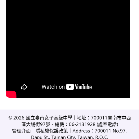
© 2026 國立臺南女子高級中學｜地址：700011臺南市中西
區大埔街97號、總機：06-2131928 (
處室電話
)
管理介面
｜
隱私權保護政策
｜Address：700011 No.97,
Dapu St., Tainan City, Taiwan, R.O.C.