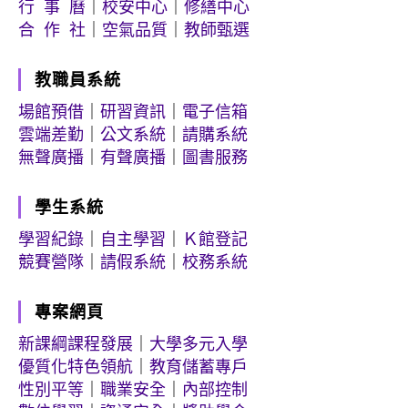
行 事 曆
｜
校安中心
｜
修繕中心
合 作 社
｜
空氣品質
｜
教師甄選
教職員系統
場館預借
｜
研習資訊
｜
電子信箱
雲端差勤
｜
公文系統
｜
請購系統
無聲廣播
｜
有聲廣播
｜
圖書服務
學生系統
學習紀錄
｜
自主學習
｜
Ｋ館登記
競賽營隊
｜
請假系統
｜
校務系統
專案網頁
新課綱課程發展
｜
大學多元入學
優質化特色領航
｜
教育儲蓄專戶
性別平等
｜
職業安全
｜
內部控制