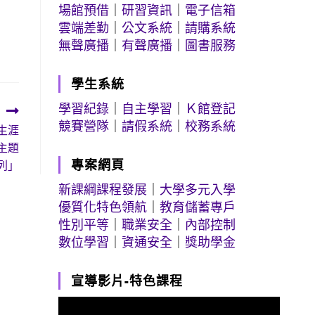
場館預借
｜
研習資訊
｜
電子信箱
雲端差勤
｜
公文系統
｜
請購系統
無聲廣播
｜
有聲廣播
｜
圖書服務
學生系統
學習紀錄
｜
自主學習
｜
Ｋ館登記
競賽營隊
｜
請假系統
｜
校務系統
生涯
主題
專案網頁
列」
新課綱課程發展
｜
大學多元入學
優質化特色領航
｜
教育儲蓄專戶
性別平等
｜
職業安全
｜
內部控制
數位學習
｜
資通安全
｜
獎助學金
宣導影片-特色課程