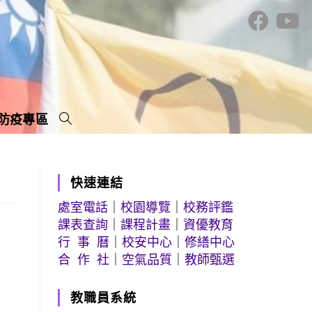
防疫專區
快速連結
處室電話
｜
校園導覽
｜
校務評鑑
課表查詢
｜
課程計畫
｜
資優教育
行 事 曆
｜
校安中心
｜
修繕中心
合 作 社
｜
空氣品質
｜
教師甄選
教職員系統