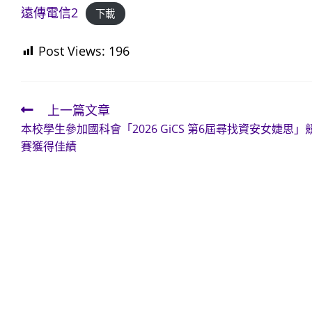
遠傳電信2
下載
Post Views:
196
上一篇文章
Read
本校學生參加國科會「2026 GiCS 第6屆尋找資安女婕思」
more
賽獲得佳績
articles