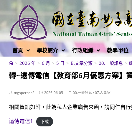
跳
轉
至
主
要
內
首頁
學校簡介
行政組織
教學單位
容
>
2026 年
>
6 月
>
5 日
>
B.文章分類
>
00.一般訊息
>
轉~遠傳電信【教育部6月優惠方案】
Post
Post
Post
tngsperson2
2026-06-05
00.一般訊息
/
07.人事室
author:
published:
category:
相關資訊如附，此為私人企業廣告來函，請同仁自行
遠傳電信1
下載