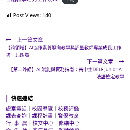
Post Views:
140
上一篇文章
Read
【跨領域】AI協作素養導向教學與評量教師專業成長工作
more
坊－北區場
articles
下一篇文章
【第二外語】AI 賦能與實務指南：高中生DELF Junior A1
法語檢定教學
快速連結
處室電話
｜
校園導覽
｜
校務評鑑
課表查詢
｜
課程計畫
｜
資優教育
行 事 曆
｜
校安中心
｜
修繕中心