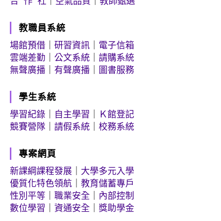
合 作 社
｜
空氣品質
｜
教師甄選
教職員系統
場館預借
｜
研習資訊
｜
電子信箱
雲端差勤
｜
公文系統
｜
請購系統
無聲廣播
｜
有聲廣播
｜
圖書服務
學生系統
學習紀錄
｜
自主學習
｜
Ｋ館登記
競賽營隊
｜
請假系統
｜
校務系統
專案網頁
新課綱課程發展
｜
大學多元入學
優質化特色領航
｜
教育儲蓄專戶
性別平等
｜
職業安全
｜
內部控制
數位學習
｜
資通安全
｜
獎助學金