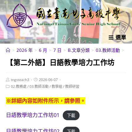
跳
轉
至
主
要
選單
內
>
2026 年
>
6 月
>
7 日
>
B.文章分類
>
03.教師活動
>
教
容
【第二外語】日語教學培力工作坊
Post
Post
tngsteach3
2026-06-07
author:
published:
Post
02.教務處
/
03.教師活動
/
教學組
/
教師研習
category:
※詳細內容如附件所示，請參照。
日語教學培力工作坊01
下載
日語教學培力工作坊02
下載