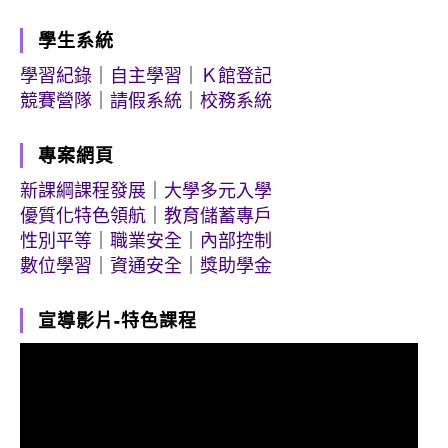
學生系統
學習紀錄
｜
自主學習
｜
Ｋ館登記
競賽營隊
｜
請假系統
｜
校務系統
專案網頁
新課綱課程發展
｜
大學多元入學
優質化特色領航
｜
教育儲蓄專戶
性別平等
｜
職業安全
｜
內部控制
數位學習
｜
資通安全
｜
獎助學金
宣導影片-特色課程