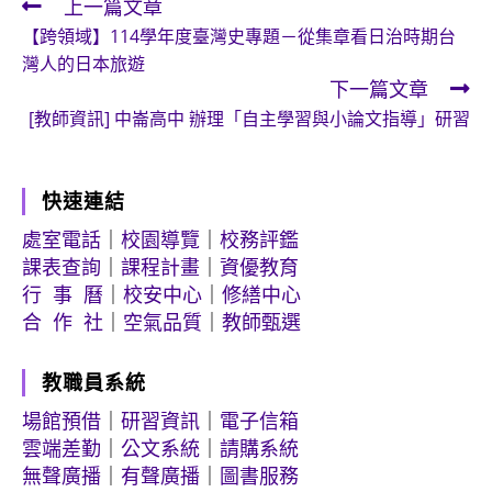
上一篇文章
Read
【跨領域】114學年度臺灣史專題－從集章看日治時期台
more
灣人的日本旅遊
articles
下一篇文章
[教師資訊] 中崙高中 辦理「自主學習與小論文指導」研習
快速連結
處室電話
｜
校園導覽
｜
校務評鑑
課表查詢
｜
課程計畫
｜
資優教育
行 事 曆
｜
校安中心
｜
修繕中心
合 作 社
｜
空氣品質
｜
教師甄選
教職員系統
場館預借
｜
研習資訊
｜
電子信箱
雲端差勤
｜
公文系統
｜
請購系統
無聲廣播
｜
有聲廣播
｜
圖書服務