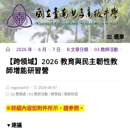
跳
轉
至
主
要
選單
內
>
2026 年
>
6 月
>
7 日
>
B.文章分類
>
03.教師活動
>
教
容
【跨領域】2026 教育與民主韌性教
師增能研習營
Post
Post
tngsteach3
2026-06-07
author:
published:
Post
02.教務處
/
03.教師活動
/
教學組
/
教師研習
category:
※詳細內容如附件所示，請參照。
▼建議