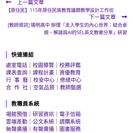
上一篇文章
Read
【原住民】115年原住民族教育議題教學設計工作坊
more
下一篇文章
articles
[教師資訊] 陽明高中 辦理「走入學生的內心世界：結合桌
遊、解謎與AI的SEL英文教案分享」研習
快速連結
處室電話
｜
校園導覽
｜
校務評鑑
課表查詢
｜
課程計畫
｜
資優教育
行 事 曆
｜
校安中心
｜
修繕中心
合 作 社
｜
空氣品質
｜
教師甄選
教職員系統
場館預借
｜
研習資訊
｜
電子信箱
雲端差勤
｜
公文系統
｜
請購系統
無聲廣播
｜
有聲廣播
｜
圖書服務