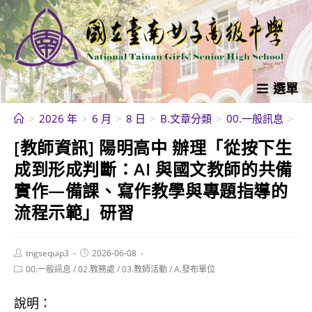
跳
轉
至
主
要
選單
內
>
2026 年
>
6 月
>
8 日
>
B.文章分類
>
00.一般訊息
>
[
容
[教師資訊] 陽明高中 辦理「從按下生
成到形成判斷：AI 與國文教師的共備
實作—備課、寫作教學與專題指導的
流程示範」研習
Post
Post
tngsequip3
2026-06-08
author:
published:
Post
00.一般訊息
/
02.教務處
/
03.教師活動
/
A.發布單位
category:
說明：