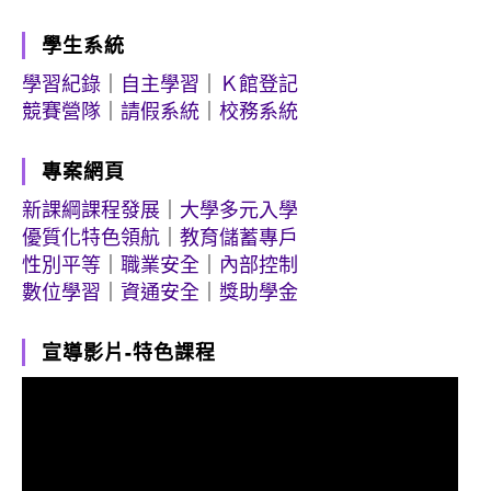
學生系統
學習紀錄
｜
自主學習
｜
Ｋ館登記
競賽營隊
｜
請假系統
｜
校務系統
專案網頁
新課綱課程發展
｜
大學多元入學
優質化特色領航
｜
教育儲蓄專戶
性別平等
｜
職業安全
｜
內部控制
數位學習
｜
資通安全
｜
獎助學金
宣導影片-特色課程