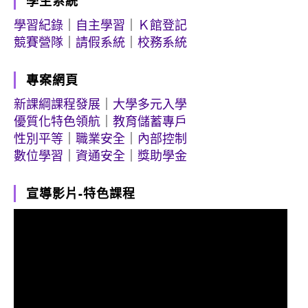
學生系統
學習紀錄
｜
自主學習
｜
Ｋ館登記
競賽營隊
｜
請假系統
｜
校務系統
專案網頁
新課綱課程發展
｜
大學多元入學
優質化特色領航
｜
教育儲蓄專戶
性別平等
｜
職業安全
｜
內部控制
數位學習
｜
資通安全
｜
獎助學金
宣導影片-特色課程