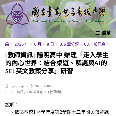
跳
轉
至
主
要
選單
內
>
2026 年
>
6 月
>
8 日
>
B.文章分類
>
00.一般訊息
>
[
容
[教師資訊] 陽明高中 辦理「走入學生
的內心世界：結合桌遊、解謎與AI的
SEL英文教案分享」研習
Post
Post
tngsequip3
2026-06-08
author:
published:
Post
00.一般訊息
/
02.教務處
/
03.教師活動
category:
說明：
一、依據本校114學年度第2學期十二年國民教育課