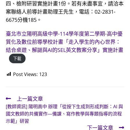
四、檢附研習實施計畫1份。若有未盡事宜，請洽本
案聯絡人前導計畫助理王先生，電話：02-2831-
6675分機185。
臺北市立陽明高級中學-114學年度第二學期-高中優
質化及數位前導學校計畫「走入學生的內心世界：
結合桌遊、解謎與AI的SEL英文教案分享」實施計畫
下載
Post Views:
123
上一篇文章
Read
[教師資訊] 陽明高中 辦理「從按下生成到形成判斷：AI 與
more
國文教師的共備實作—備課、寫作教學與專題指導的流程
articles
示範」研習
下一篇文章