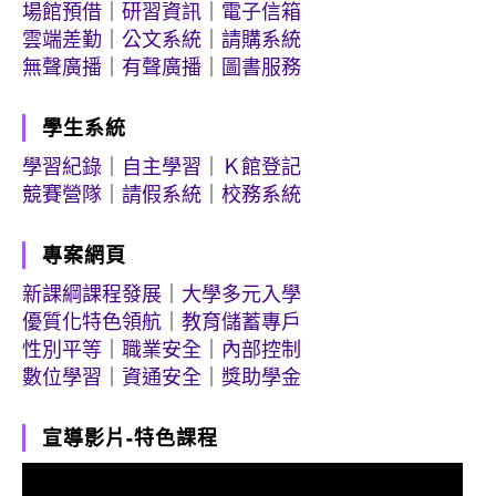
場館預借
｜
研習資訊
｜
電子信箱
雲端差勤
｜
公文系統
｜
請購系統
無聲廣播
｜
有聲廣播
｜
圖書服務
學生系統
學習紀錄
｜
自主學習
｜
Ｋ館登記
競賽營隊
｜
請假系統
｜
校務系統
專案網頁
新課綱課程發展
｜
大學多元入學
優質化特色領航
｜
教育儲蓄專戶
性別平等
｜
職業安全
｜
內部控制
數位學習
｜
資通安全
｜
獎助學金
宣導影片-特色課程