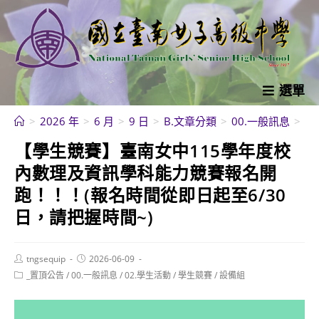
跳
轉
至
主
要
選單
內
>
2026 年
>
6 月
>
9 日
>
B.文章分類
>
00.一般訊息
>
【
容
【學生競賽】臺南女中115學年度校
內數理及資訊學科能力競賽報名開
跑！！！(報名時間從即日起至6/30
日，請把握時間~)
Post
Post
tngsequip
2026-06-09
author:
published:
Post
_置頂公告
/
00.一般訊息
/
02.學生活動
/
學生競賽
/
設備組
category: