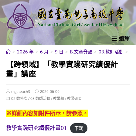
跳
轉
至
主
要
選單
內
>
2026 年
>
6 月
>
9 日
>
B.文章分類
>
03.教師活動
>
教
容
【跨領域】「教學實踐研究績優計
畫」講座
Post
Post
tngsteach3
2026-06-09
author:
published:
Post
02.教務處
/
03.教師活動
/
教學組
/
教師研習
category:
※詳細內容如附件所示，請參照。
教學實踐研究績優計畫01
下載