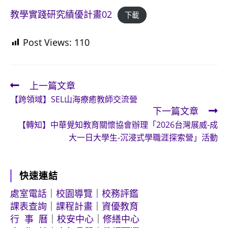
教學實踐研究績優計畫02
下載
Post Views:
110
上一篇文章
Read
【跨領域】SEL山海療癒教師交流營
more
下一篇文章
articles
【轉知】中華覺知教育關懷協會辦理「2026台灣展威-成
大一日大學生-沉浸式學職涯探索營」活動
快速連結
處室電話
｜
校園導覽
｜
校務評鑑
課表查詢
｜
課程計畫
｜
資優教育
行 事 曆
｜
校安中心
｜
修繕中心