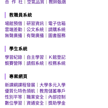
合 作 社
｜
空氣品質
｜
教師甄選
教職員系統
場館預借
｜
研習資訊
｜
電子信箱
雲端差勤
｜
公文系統
｜
請購系統
無聲廣播
｜
有聲廣播
｜
圖書服務
學生系統
學習紀錄
｜
自主學習
｜
Ｋ館登記
競賽營隊
｜
請假系統
｜
校務系統
專案網頁
新課綱課程發展
｜
大學多元入學
優質化特色領航
｜
教育儲蓄專戶
性別平等
｜
職業安全
｜
內部控制
數位學習
｜
資通安全
｜
獎助學金