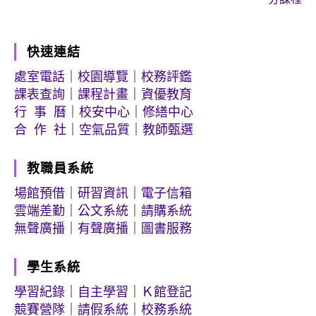
快速連結
處室電話
｜
校園導覽
｜
校務評鑑
課表查詢
｜
課程計畫
｜
資優教育
行 事 曆
｜
校安中心
｜
修繕中心
合 作 社
｜
空氣品質
｜
教師甄選
教職員系統
場館預借
｜
研習資訊
｜
電子信箱
雲端差勤
｜
公文系統
｜
請購系統
無聲廣播
｜
有聲廣播
｜
圖書服務
學生系統
學習紀錄
｜
自主學習
｜
Ｋ館登記
競賽營隊
｜
請假系統
｜
校務系統