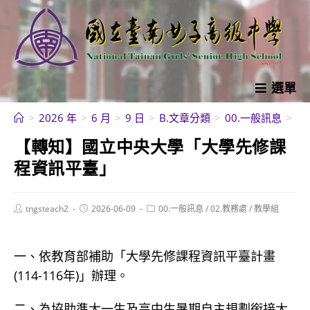
跳
轉
至
主
要
選單
內
>
2026 年
>
6 月
>
9 日
>
B.文章分類
>
00.一般訊息
>
【
容
【轉知】國立中央大學「大學先修課
程資訊平臺」
Post
Post
Post
tngsteach2
2026-06-09
00.一般訊息
/
02.教務處
/
教學組
author:
published:
category:
一、依教育部補助「大學先修課程資訊平臺計畫
(114-116年)」辦理。
二、為協助準大一生及高中生暑期自主規劃銜接大