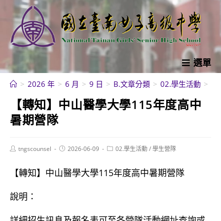
跳
轉
至
主
要
選單
內
>
2026 年
>
6 月
>
9 日
>
B.文章分類
>
02.學生活動
>
學
容
【轉知】中山醫學大學115年度高中
暑期營隊
Post
Post
Post
tngscounsel
2026-06-09
02.學生活動
/
學生營隊
author:
published:
category:
【轉知】中山醫學大學115年度高中暑期營隊
說明：
詳細招生訊息及報名表可至各營隊活動網址查詢或