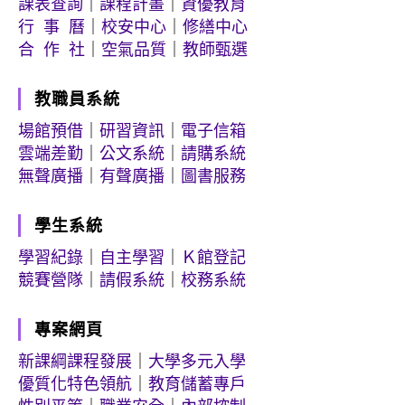
課表查詢
｜
課程計畫
｜
資優教育
行 事 曆
｜
校安中心
｜
修繕中心
合 作 社
｜
空氣品質
｜
教師甄選
教職員系統
場館預借
｜
研習資訊
｜
電子信箱
雲端差勤
｜
公文系統
｜
請購系統
無聲廣播
｜
有聲廣播
｜
圖書服務
學生系統
學習紀錄
｜
自主學習
｜
Ｋ館登記
競賽營隊
｜
請假系統
｜
校務系統
專案網頁
新課綱課程發展
｜
大學多元入學
優質化特色領航
｜
教育儲蓄專戶