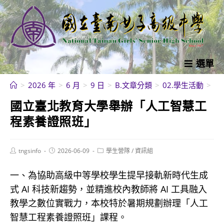
跳
轉
至
主
要
選單
內
>
2026 年
>
6 月
>
9 日
>
B.文章分類
>
02.學生活動
>
學
容
國立臺北教育大學舉辦「人工智慧工
程素養證照班」
Post
Post
Post
tngsinfo
2026-06-09
學生營隊
/
資訊組
author:
published:
category:
一、為協助高級中等學校學生提早接軌新時代生成
式 AI 科技新趨勢，並精進校內教師將 AI 工具融入
教學之數位實戰力，本校特於暑期規劃辦理「人工
智慧工程素養證照班」課程。