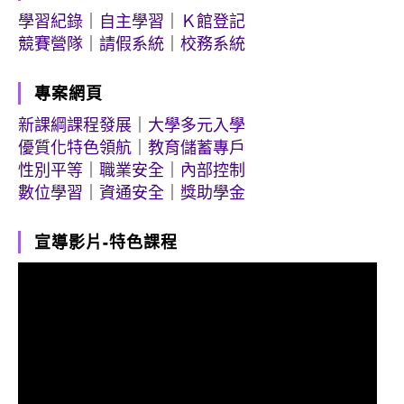
學習紀錄
｜
自主學習
｜
Ｋ館登記
競賽營隊
｜
請假系統
｜
校務系統
專案網頁
新課綱課程發展
｜
大學多元入學
優質化特色領航
｜
教育儲蓄專戶
性別平等
｜
職業安全
｜
內部控制
數位學習
｜
資通安全
｜
獎助學金
宣導影片-特色課程