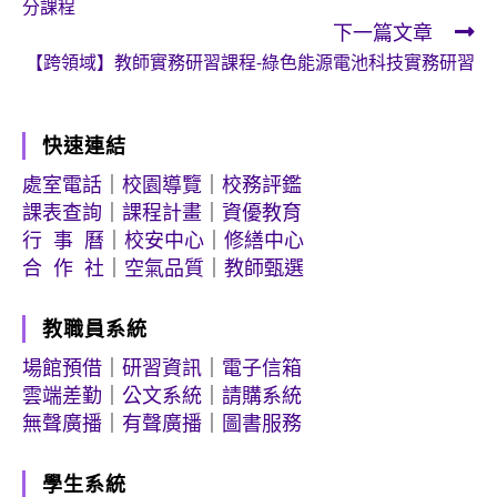
分課程
articles
下一篇文章
【跨領域】教師實務研習課程-綠色能源電池科技實務研習
快速連結
處室電話
｜
校園導覽
｜
校務評鑑
課表查詢
｜
課程計畫
｜
資優教育
行 事 曆
｜
校安中心
｜
修繕中心
合 作 社
｜
空氣品質
｜
教師甄選
教職員系統
場館預借
｜
研習資訊
｜
電子信箱
雲端差勤
｜
公文系統
｜
請購系統
無聲廣播
｜
有聲廣播
｜
圖書服務
學生系統