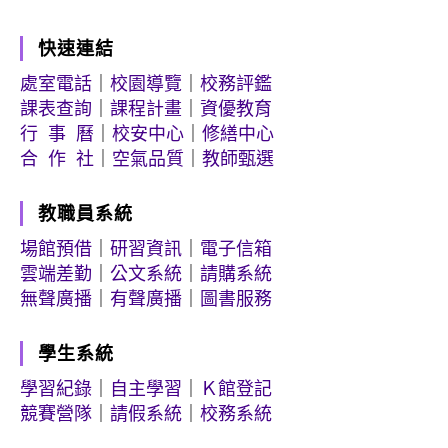
快速連結
處室電話
｜
校園導覽
｜
校務評鑑
課表查詢
｜
課程計畫
｜
資優教育
行 事 曆
｜
校安中心
｜
修繕中心
合 作 社
｜
空氣品質
｜
教師甄選
教職員系統
場館預借
｜
研習資訊
｜
電子信箱
雲端差勤
｜
公文系統
｜
請購系統
無聲廣播
｜
有聲廣播
｜
圖書服務
學生系統
學習紀錄
｜
自主學習
｜
Ｋ館登記
競賽營隊
｜
請假系統
｜
校務系統