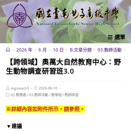
跳
轉
至
主
要
選單
內
>
2026 年
>
6 月
>
10 日
>
B.文章分類
>
03.教師活動
>
容
【跨領域】奧萬大自然教育中心：野
生動物調查研習班3.0
Post
Post
tngsteach3
2026-06-10
author:
published:
Post
02.教務處
/
03.教師活動
/
教學組
/
教師研習
category:
※詳細內容如附件所示，請參照。
▼建議