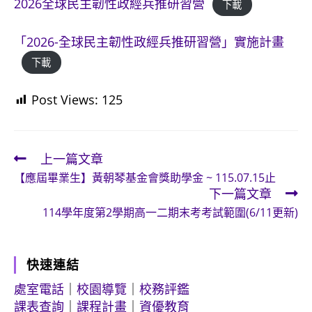
2026全球民主韌性政經兵推研習營
下載
「2026-全球民主韌性政經兵推研習營」實施計畫
下載
Post Views:
125
上一篇文章
Read
【應屆畢業生】黃朝琴基金會獎助學金 ~ 115.07.15止
more
下一篇文章
articles
114學年度第2學期高一二期末考考試範圍(6/11更新)
快速連結
處室電話
｜
校園導覽
｜
校務評鑑
課表查詢
｜
課程計畫
｜
資優教育