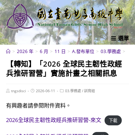
跳
轉
至
主
要
選單
內
>
2026 年
>
6 月
>
11 日
>
A.發布單位
>
03.學務處
>
【
容
【轉知】「2026 全球民主韌性政經
兵推研習營」實施計畫之相關訊息
Post
Post
Post
tngsdisci
2026-06-11
03.學務處
/
訓育組
author:
published:
category:
有興趣者請參閱附件資料。
2026全球民主韌性政經兵推研習營-來文
下載