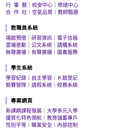
行 事 曆
｜
校安中心
｜
修繕中心
合 作 社
｜
空氣品質
｜
教師甄選
教職員系統
場館預借
｜
研習資訊
｜
電子信箱
雲端差勤
｜
公文系統
｜
請購系統
無聲廣播
｜
有聲廣播
｜
圖書服務
學生系統
學習紀錄
｜
自主學習
｜
Ｋ館登記
競賽營隊
｜
請假系統
｜
校務系統
專案網頁
新課綱課程發展
｜
大學多元入學
優質化特色領航
｜
教育儲蓄專戶
性別平等
｜
職業安全
｜
內部控制