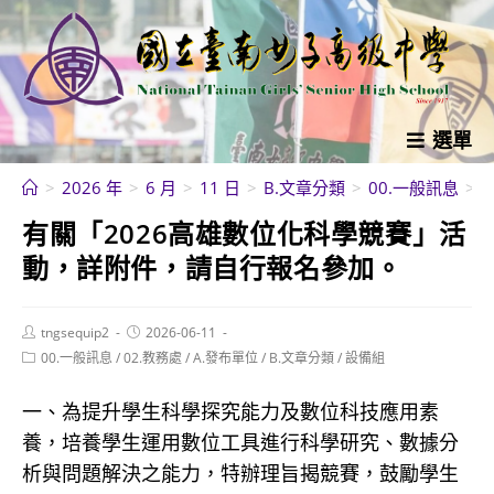
跳
轉
至
主
要
選單
內
>
2026 年
>
6 月
>
11 日
>
B.文章分類
>
00.一般訊息
>
容
有關「2026高雄數位化科學競賽」活
動，詳附件，請自行報名參加。
Post
Post
tngsequip2
2026-06-11
author:
published:
Post
00.一般訊息
/
02.教務處
/
A.發布單位
/
B.文章分類
/
設備組
category:
一、為提升學生科學探究能力及數位科技應用素
養，培養學生運用數位工具進行科學研究、數據分
析與問題解決之能力，特辦理旨揭競賽，鼓勵學生