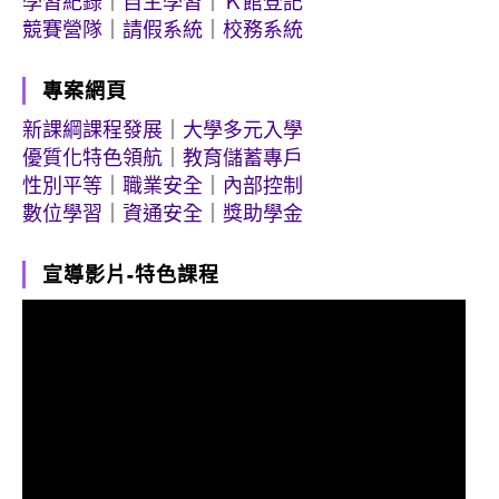
學習紀錄
｜
自主學習
｜
Ｋ館登記
競賽營隊
｜
請假系統
｜
校務系統
專案網頁
新課綱課程發展
｜
大學多元入學
優質化特色領航
｜
教育儲蓄專戶
性別平等
｜
職業安全
｜
內部控制
數位學習
｜
資通安全
｜
獎助學金
宣導影片-特色課程