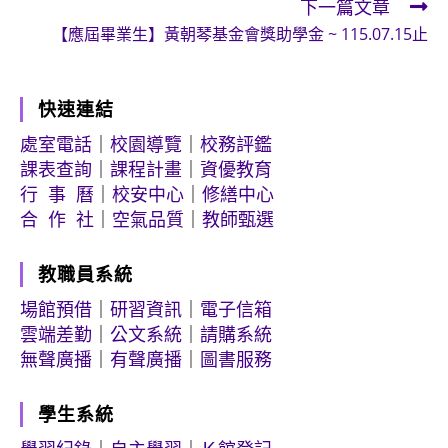
下一篇文章
articles
【應屆畢業生】黃朝琴基金會獎助學金 ~ 115.07.15止
快速連結
處室電話
｜
校園導覽
｜
校務評鑑
課表查詢
｜
課程計畫
｜
資優教育
行 事 曆
｜
校安中心
｜
修繕中心
合 作 社
｜
空氣品質
｜
教師甄選
教職員系統
場館預借
｜
研習資訊
｜
電子信箱
雲端差勤
｜
公文系統
｜
請購系統
無聲廣播
｜
有聲廣播
｜
圖書服務
學生系統