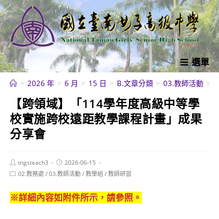
跳
轉
至
主
要
選單
內
>
2026 年
>
6 月
>
15 日
>
B.文章分類
>
03.教師活動
>
容
【跨領域】「114學年度高級中等學
校實施跨校遠距教學課程計畫」成果
分享會
Post
Post
tngsteach3
2026-06-15
author:
published:
Post
02.教務處
/
03.教師活動
/
教學組
/
教師研習
category:
※詳細內容如附件所示，請參照。