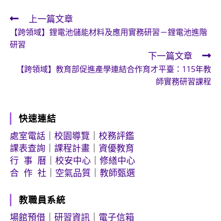
上一篇文章
Read
【跨領域】鋰電池儲能材料及應用實務研習－鋰電池進階
more
研習
articles
下一篇文章
【跨領域】教育部促進產學連結合作育才平臺：115年教
師實務研習課程
快速連結
處室電話
｜
校園導覽
｜
校務評鑑
課表查詢
｜
課程計畫
｜
資優教育
行 事 曆
｜
校安中心
｜
修繕中心
合 作 社
｜
空氣品質
｜
教師甄選
教職員系統
場館預借
｜
研習資訊
｜
電子信箱