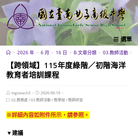
跳
轉
至
主
要
選單
內
>
2026 年
>
6 月
>
16 日
>
B.文章分類
>
03.教師活動
>
容
【跨領域】115年度綠階／初階海洋
教育者培訓課程
Post
Post
tngsteach3
2026-06-16
author:
published:
Post
02.教務處
/
03.教師活動
/
教學組
/
教師研習
category:
※詳細內容如附件所示，請參照。
▼建議