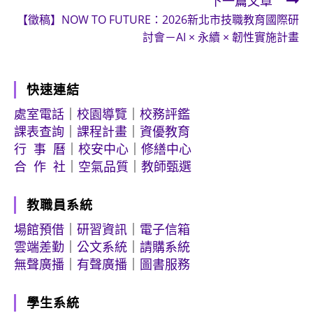
下一篇文章
articles
【徵稿】NOW TO FUTURE：2026新北市技職教育國際研
討會－AI × 永續 × 韌性實施計畫
快速連結
處室電話
｜
校園導覽
｜
校務評鑑
課表查詢
｜
課程計畫
｜
資優教育
行 事 曆
｜
校安中心
｜
修繕中心
合 作 社
｜
空氣品質
｜
教師甄選
教職員系統
場館預借
｜
研習資訊
｜
電子信箱
雲端差勤
｜
公文系統
｜
請購系統
無聲廣播
｜
有聲廣播
｜
圖書服務
學生系統