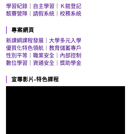
學習紀錄
｜
自主學習
｜
Ｋ館登記
競賽營隊
｜
請假系統
｜
校務系統
專案網頁
新課綱課程發展
｜
大學多元入學
優質化特色領航
｜
教育儲蓄專戶
性別平等
｜
職業安全
｜
內部控制
數位學習
｜
資通安全
｜
獎助學金
宣導影片-特色課程