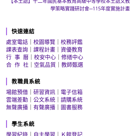
【本土語】十二年國民基本教育高級中等學校本土語文教
學策略實踐研討會─115年度實施計畫
快速連結
處室電話
｜
校園導覽
｜
校務評鑑
課表查詢
｜
課程計畫
｜
資優教育
行 事 曆
｜
校安中心
｜
修繕中心
合 作 社
｜
空氣品質
｜
教師甄選
教職員系統
場館預借
｜
研習資訊
｜
電子信箱
雲端差勤
｜
公文系統
｜
請購系統
無聲廣播
｜
有聲廣播
｜
圖書服務
學生系統
學習紀錄
｜
自主學習
｜
Ｋ館登記