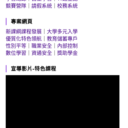
競賽營隊
｜
請假系統
｜
校務系統
專案網頁
新課綱課程發展
｜
大學多元入學
優質化特色領航
｜
教育儲蓄專戶
性別平等
｜
職業安全
｜
內部控制
數位學習
｜
資通安全
｜
獎助學金
宣導影片-特色課程