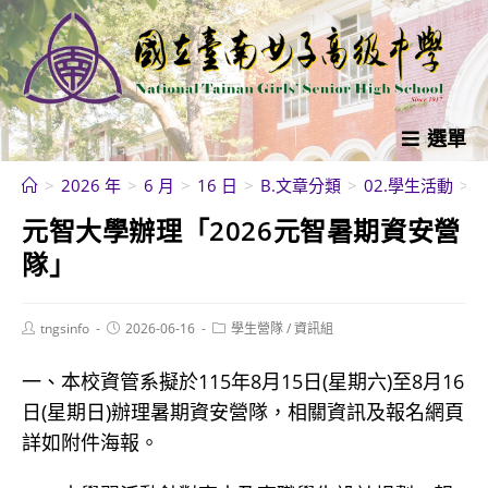
跳
轉
至
主
要
選單
內
>
2026 年
>
6 月
>
16 日
>
B.文章分類
>
02.學生活動
>
容
元智大學辦理「2026元智暑期資安營
隊」
Post
Post
Post
tngsinfo
2026-06-16
學生營隊
/
資訊組
author:
published:
category:
一、本校資管系擬於115年8月15日(星期六)至8月16
日(星期日)辦理暑期資安營隊，相關資訊及報名網頁
詳如附件海報。