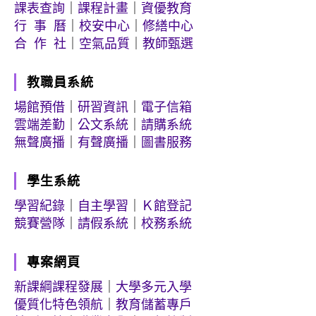
課表查詢
｜
課程計畫
｜
資優教育
行 事 曆
｜
校安中心
｜
修繕中心
合 作 社
｜
空氣品質
｜
教師甄選
教職員系統
場館預借
｜
研習資訊
｜
電子信箱
雲端差勤
｜
公文系統
｜
請購系統
無聲廣播
｜
有聲廣播
｜
圖書服務
學生系統
學習紀錄
｜
自主學習
｜
Ｋ館登記
競賽營隊
｜
請假系統
｜
校務系統
專案網頁
新課綱課程發展
｜
大學多元入學
優質化特色領航
｜
教育儲蓄專戶