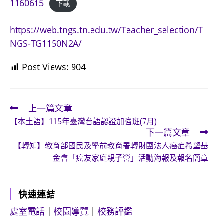
1160615
下載
https://web.tngs.tn.edu.tw/Teacher_selection/T
NGS-TG1150N2A/
Post Views:
904
上一篇文章
Read
【本土語】115年臺灣台語認證加強班(7月)
more
下一篇文章
articles
【轉知】教育部國民及學前教育署轉財團法人癌症希望基
金會「癌友家庭親子營」活動海報及報名簡章
快速連結
處室電話
｜
校園導覽
｜
校務評鑑