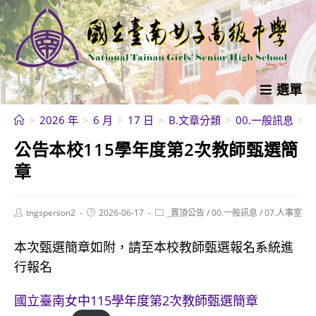
跳
轉
至
主
要
選單
內
>
2026 年
>
6 月
>
17 日
>
B.文章分類
>
00.一般訊息
>
容
公告本校115學年度第2次教師甄選簡
章
Post
Post
Post
tngsperson2
2026-06-17
_置頂公告
/
00.一般訊息
/
07.人事室
author:
published:
category:
本次甄選簡章如附，請至本校教師甄選報名系統進
行報名
國立臺南女中115學年度第2次教師甄選簡章