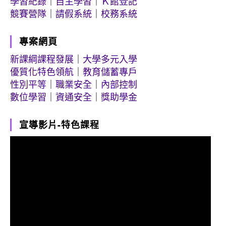
學習紀錄
｜
自主學習
｜
Ｋ館登記
競賽營隊
｜
請假系統
｜
校務系統
專案網頁
新課綱課程發展
｜
大學多元入學
優質化特色領航
｜
教育儲蓄專戶
性別平等
｜
職業安全
｜
內部控制
數位學習
｜
資通安全
｜
獎助學金
宣導影片-特色課程