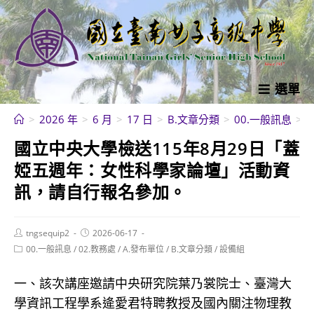
跳
轉
至
主
要
選單
內
>
2026 年
>
6 月
>
17 日
>
B.文章分類
>
00.一般訊息
>
容
國立中央大學檢送115年8月29日「蓋
婭五週年：女性科學家論壇」活動資
訊，請自行報名參加。
Post
Post
tngsequip2
2026-06-17
author:
published:
Post
00.一般訊息
/
02.教務處
/
A.發布單位
/
B.文章分類
/
設備組
category:
一、該次講座邀請中央研究院葉乃裳院士、臺灣大
學資訊工程學系逄愛君特聘教授及國內關注物理教