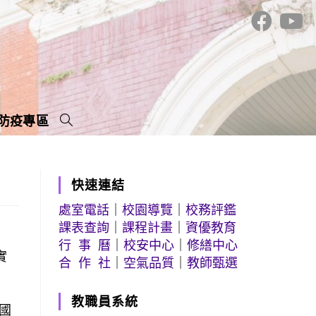
防疫專區
快速連結
處室電話
｜
校園導覽
｜
校務評鑑
課表查詢
｜
課程計畫
｜
資優教育
行 事 曆
｜
校安中心
｜
修繕中心
實
合 作 社
｜
空氣品質
｜
教師甄選
教職員系統
國