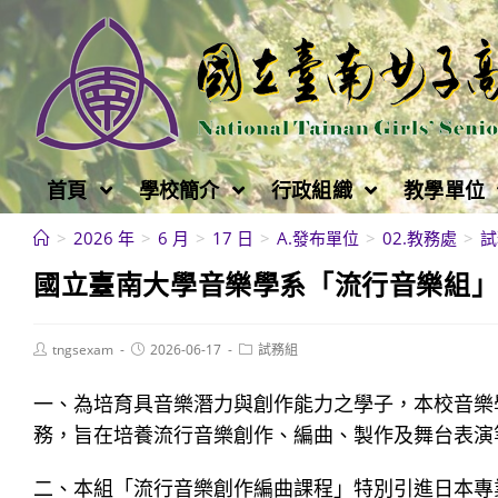
跳
轉
至
主
要
內
首頁
學校簡介
行政組織
教學單位
容
>
2026 年
>
6 月
>
17 日
>
A.發布單位
>
02.教務處
>
試
國立臺南大學音樂學系「流行音樂組
Post
Post
Post
tngsexam
2026-06-17
試務組
author:
published:
category:
一、為培育具音樂潛力與創作能力之學子，本校音樂
務，旨在培養流行音樂創作、編曲、製作及舞台表演
二、本組「流行音樂創作編曲課程」特別引進日本專