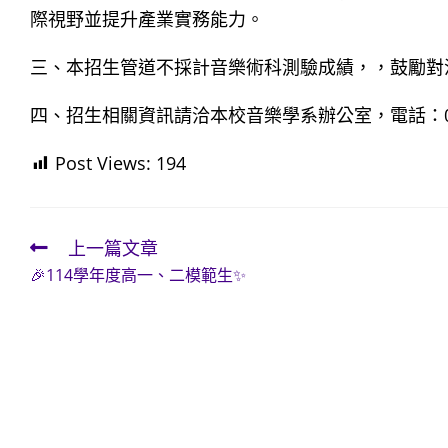
際視野並提升產業實務能力。
三、本招生管道不採計音樂術科測驗成績，，鼓勵對
四、招生相關資訊請洽本校音樂學系辦公室，電話：06-2
Post Views:
194
上一篇文章
Read
🎉114學年度高一、二模範生✨
more
articles