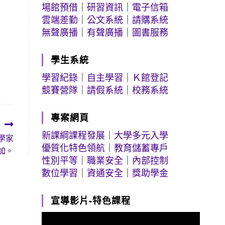
場館預借
｜
研習資訊
｜
電子信箱
雲端差勤
｜
公文系統
｜
請購系統
無聲廣播
｜
有聲廣播
｜
圖書服務
學生系統
學習紀錄
｜
自主學習
｜
Ｋ館登記
競賽營隊
｜
請假系統
｜
校務系統
專案網頁
新課綱課程發展
｜
大學多元入學
學家
優質化特色領航
｜
教育儲蓄專戶
加。
性別平等
｜
職業安全
｜
內部控制
數位學習
｜
資通安全
｜
獎助學金
宣導影片-特色課程