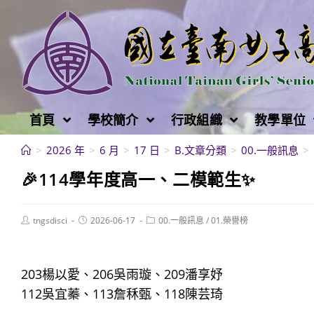
跳
轉
至
主
要
內
首頁
學校簡介
行政組織
教學單位
容
>
2026 年
>
6 月
>
17 日
>
B.文章分類
>
00.一般訊息
>
🎉114學年度高一、二模範生✨
Post
Post
Post
tngsdisci
2026-06-17
00.一般訊息
/
01.榮譽榜
author:
published:
category:
203楊以愛、206吳雨璇、209潘享妤
112吳宜蓁、113詹秝甄、118陳芸琦