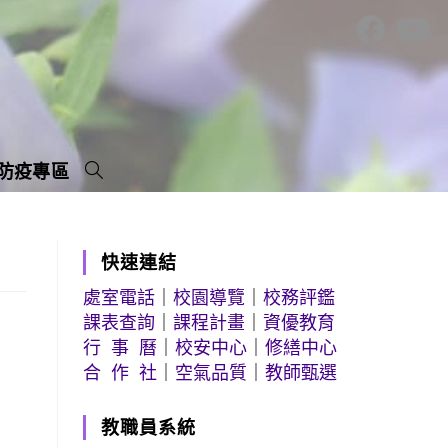
防疫專區
快速連結
處室電話
｜
校園導覽
｜
校務評鑑
課表查詢
｜
課程計畫
｜
資優教育
行 事 曆
｜
校安中心
｜
修繕中心
合 作 社
｜
空氣品質
｜
教師甄選
教職員系統