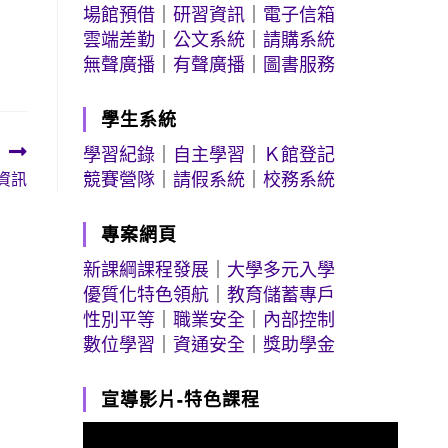
場館預借
｜
研習資訊
｜
電子信箱
雲端差勤
｜
公文系統
｜
請購系統
無聲廣播
｜
有聲廣播
｜
圖書服務
學生系統
學習紀錄
｜
自主學習
｜
Ｋ館登記
競賽營隊
｜
請假系統
｜
校務系統
資訊
專案網頁
新課綱課程發展
｜
大學多元入學
優質化特色領航
｜
教育儲蓄專戶
性別平等
｜
職業安全
｜
內部控制
數位學習
｜
資通安全
｜
獎助學金
宣導影片-特色課程