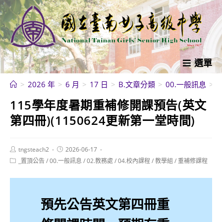
跳
轉
至
主
要
選單
內
>
2026 年
>
6 月
>
17 日
>
B.文章分類
>
00.一般訊息
>
容
115學年度暑期重補修開課預告(英文
第四冊)(1150624更新第一堂時間)
Post
Post
tngsteach2
2026-06-17
author:
published:
Post
_置頂公告
/
00.一般訊息
/
02.教務處
/
04.校內課程
/
教學組
/
重補修課程
category:
預先公告英文第四冊重