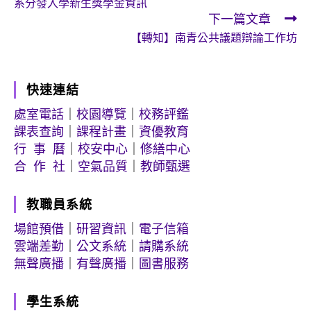
系分發入學新生獎學金資訊
articles
下一篇文章
【轉知】南青公共議題辯論工作坊
快速連結
處室電話
｜
校園導覽
｜
校務評鑑
課表查詢
｜
課程計畫
｜
資優教育
行 事 曆
｜
校安中心
｜
修繕中心
合 作 社
｜
空氣品質
｜
教師甄選
教職員系統
場館預借
｜
研習資訊
｜
電子信箱
雲端差勤
｜
公文系統
｜
請購系統
無聲廣播
｜
有聲廣播
｜
圖書服務
學生系統