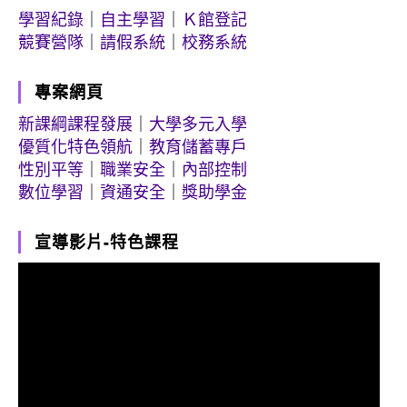
學習紀錄
｜
自主學習
｜
Ｋ館登記
競賽營隊
｜
請假系統
｜
校務系統
專案網頁
新課綱課程發展
｜
大學多元入學
優質化特色領航
｜
教育儲蓄專戶
性別平等
｜
職業安全
｜
內部控制
數位學習
｜
資通安全
｜
獎助學金
宣導影片-特色課程