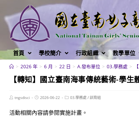
跳
轉
至
主
要
內
首頁
學校簡介
行政組織
教學單位
容
>
2026 年
>
6 月
>
22 日
>
A.發布單位
>
03.學務處
>
【
【轉知】國立臺南海事傳統藝術-學生
Post
Post
Post
tngsdisci
2026-06-22
03.學務處
/
訓育組
author:
published:
category:
活動相關內容請參閱實施計畫。