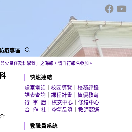
防疫專區
捉與火星任務科學營」之海報，請自行報名參加。
科
快速連結
處室電話
｜
校園導覽
｜
校務評鑑
課表查詢
｜
課程計畫
｜
資優教育
行 事 曆
｜
校安中心
｜
修繕中心
合 作 社
｜
空氣品質
｜
教師甄選
介
教職員系統