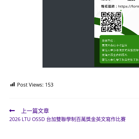
Post Views:
153
上一篇文章
Read
2026 LTU OSSD 台加雙聯學制百萬獎金英文寫作比賽
more
articles