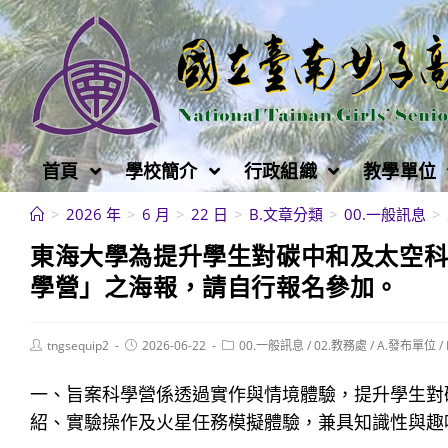
跳
轉
至
主
要
內
首頁
學校簡介
行政組織
教學單位
容
>
2026 年
>
6 月
>
22 日
>
B.文章分類
>
00.一般訊息
>
東海大學為提升學生對碳中和及太空
學營」之海報，請自行報名參加。
Post
Post
Post
tngsequip2
2026-06-22
00.一般訊息
/
02.教務處
/
A.發布單位
/
author:
published:
category:
一、旨案科學營係透過實作與情境體驗，提升學生對
紹、實驗操作及火星任務模擬體驗，兼具知識性與趣