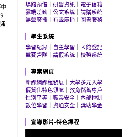
場館預借
｜
研習資訊
｜
電子信箱
臺中
雲端差勤
｜
公文系統
｜
請購系統
9
無聲廣播
｜
有聲廣播
｜
圖書服務
果通
學生系統
學習紀錄
｜
自主學習
｜
Ｋ館登記
競賽營隊
｜
請假系統
｜
校務系統
專案網頁
新課綱課程發展
｜
大學多元入學
優質化特色領航
｜
教育儲蓄專戶
性別平等
｜
職業安全
｜
內部控制
數位學習
｜
資通安全
｜
獎助學金
宣導影片-特色課程