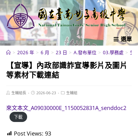
跳
轉
至
主
要
選單
內
>
2026 年
>
6 月
>
23 日
>
A.發布單位
>
03.學務處
>
生
容
【宣導】內政部識詐宣導影片及圖片
等素材下載連結
Post
Post
Post
生輔組長
2026-06-23
生輔組
author:
published:
category:
來文本文_A09030000E_1150052831A_senddoc2
下載
Post Views:
93