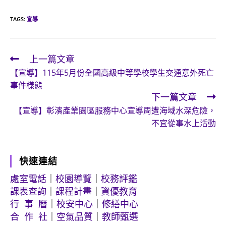
TAGS:
宣導
上一篇文章
Read
【宣導】115年5月份全國高級中等學校學生交通意外死亡
more
事件樣態
articles
下一篇文章
【宣導】彰濱產業園區服務中心宣導周遭海域水深危險，
不宜從事水上活動
快速連結
處室電話
｜
校園導覽
｜
校務評鑑
課表查詢
｜
課程計畫
｜
資優教育
行 事 曆
｜
校安中心
｜
修繕中心
合 作 社
｜
空氣品質
｜
教師甄選