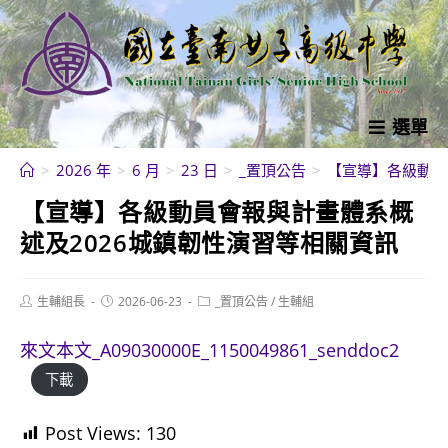
跳
轉
至
主
要
選單
內
>
2026 年
>
6 月
>
23 日
>
_置頂公告
>
【宣導】各級動員
容
【宣導】各級動員會報與計畫體系概
述及2026城鎮韌性演習等相關資訊
Post
Post
Post
生輔組長
2026-06-23
_置頂公告
/
生輔組
author:
published:
category:
來文本文_A09030000E_1150049861_senddoc2
下載
Post Views:
130