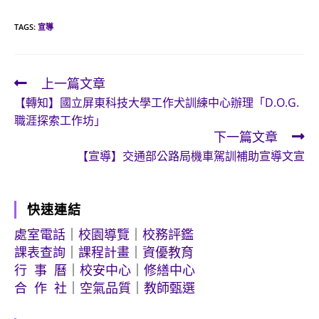
TAGS:
宣導
上一篇文章
Read
【轉知】國立屏東科技大學工作犬訓練中心辦理「D.O.G.
more
職涯探索工作坊」
articles
下一篇文章
【宣導】交通部公路局機車駕訓補助宣導文宣
快速連結
處室電話
｜
校園導覽
｜
校務評鑑
課表查詢
｜
課程計畫
｜
資優教育
行 事 曆
｜
校安中心
｜
修繕中心
合 作 社
｜
空氣品質
｜
教師甄選