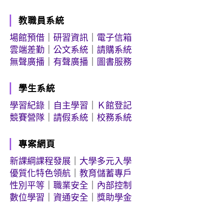
教職員系統
場館預借
｜
研習資訊
｜
電子信箱
雲端差勤
｜
公文系統
｜
請購系統
無聲廣播
｜
有聲廣播
｜
圖書服務
學生系統
學習紀錄
｜
自主學習
｜
Ｋ館登記
競賽營隊
｜
請假系統
｜
校務系統
專案網頁
新課綱課程發展
｜
大學多元入學
優質化特色領航
｜
教育儲蓄專戶
性別平等
｜
職業安全
｜
內部控制
數位學習
｜
資通安全
｜
獎助學金