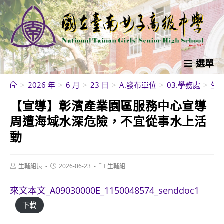
跳
轉
至
主
要
選單
內
>
2026 年
>
6 月
>
23 日
>
A.發布單位
>
03.學務處
>
生
容
【宣導】彰濱產業園區服務中心宣導
周遭海域水深危險，不宜從事水上活
動
Post
Post
Post
生輔組長
2026-06-23
生輔組
author:
published:
category:
來文本文_A09030000E_1150048574_senddoc1
下載