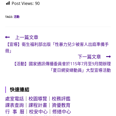
Post Views:
90
TAGS:
活動
上一篇文章
Read
【宣導】衛生福利部出版「性暴力兒少被害人出庭準備手
more
冊」
articles
下一篇文章
【活動】國家通訊傳播委員會於115年7月至9月間辦理
「夏日網安總動員」大型宣導活動
快速連結
處室電話
｜
校園導覽
｜
校務評鑑
課表查詢
｜
課程計畫
｜
資優教育
行 事 曆
｜
校安中心
｜
修繕中心