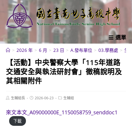
跳
轉
至
主
要
選單
內
>
2026 年
>
6 月
>
23 日
>
A.發布單位
>
03.學務處
>
生
容
【活動】中央警察大學「115年道路
交通安全與執法研討會」徵稿說明及
其相關附件
Post
Post
Post
生輔組長
2026-06-23
生輔組
author:
published:
category:
來文本文_A09000000E_1150058759_senddoc1
下載