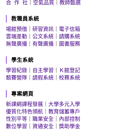
合 作 社
｜
空氣品質
｜
教師甄選
教職員系統
場館預借
｜
研習資訊
｜
電子信箱
雲端差勤
｜
公文系統
｜
請購系統
無聲廣播
｜
有聲廣播
｜
圖書服務
學生系統
學習紀錄
｜
自主學習
｜
Ｋ館登記
競賽營隊
｜
請假系統
｜
校務系統
專案網頁
新課綱課程發展
｜
大學多元入學
優質化特色領航
｜
教育儲蓄專戶
性別平等
｜
職業安全
｜
內部控制
數位學習
｜
資通安全
｜
獎助學金