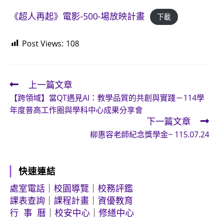
《超人再起》電影-500-場放映計畫
下載
Post Views:
108
上一篇文章
Read
【跨領域】當QT遇見AI：教學品質的共創與實踐－114學
more
年度普高工作圈與學科中心成果分享會
articles
下一篇文章
柳惠容老師紀念獎學金~ 115.07.24
快速連結
處室電話
｜
校園導覽
｜
校務評鑑
課表查詢
｜
課程計畫
｜
資優教育
行 事 曆
｜
校安中心
｜
修繕中心