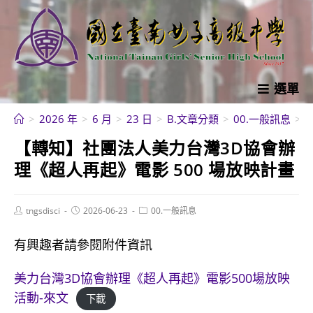
跳
轉
至
主
要
選單
內
>
2026 年
>
6 月
>
23 日
>
B.文章分類
>
00.一般訊息
>
容
【轉知】社團法人美力台灣3D協會辦
理《超人再起》電影 500 場放映計畫
Post
Post
Post
tngsdisci
2026-06-23
00.一般訊息
author:
published:
category:
有興趣者請參閱附件資訊
美力台灣3D協會辦理《超人再起》電影500場放映
活動-來文
下載