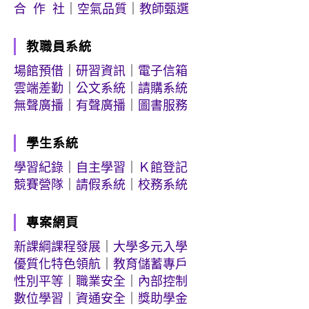
合 作 社
｜
空氣品質
｜
教師甄選
教職員系統
場館預借
｜
研習資訊
｜
電子信箱
雲端差勤
｜
公文系統
｜
請購系統
無聲廣播
｜
有聲廣播
｜
圖書服務
學生系統
學習紀錄
｜
自主學習
｜
Ｋ館登記
競賽營隊
｜
請假系統
｜
校務系統
專案網頁
新課綱課程發展
｜
大學多元入學
優質化特色領航
｜
教育儲蓄專戶
性別平等
｜
職業安全
｜
內部控制
數位學習
｜
資通安全
｜
獎助學金