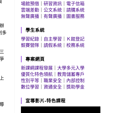
與
場館預借
｜
研習資訊
｜
電子信箱
雲端差勤
｜
公文系統
｜
請購系統
無聲廣播
｜
有聲廣播
｜
圖書服務
辦
學生系統
劃多
學習紀錄
｜
自主學習
｜
Ｋ館登記
競賽營隊
｜
請假系統
｜
校務系統
三
爭
專案網頁
新課綱課程發展
｜
大學多元入學
優質化特色領航
｜
教育儲蓄專戶
上
性別平等
｜
職業安全
｜
內部控制
數位學習
｜
資通安全
｜
獎助學金
宣導影片-特色課程
導