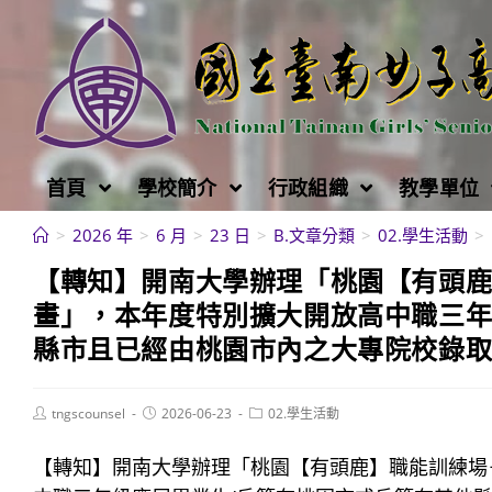
跳
轉
至
主
要
內
首頁
學校簡介
行政組織
教學單位
容
>
2026 年
>
6 月
>
23 日
>
B.文章分類
>
02.學生活動
>
【轉知】開南大學辦理「桃園【有頭鹿
畫」，本年度特別擴大開放高中職三年
縣市且已經由桃園市內之大專院校錄取
Post
Post
Post
tngscounsel
2026-06-23
02.學生活動
author:
published:
category:
【轉知】開南大學辦理「桃園【有頭鹿】職能訓練場