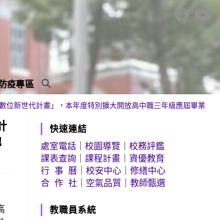
防疫專區
養數位新世代計畫」，本年度特別擴大開放高中職三年級應屆畢業生(
計
快速連結
他
處室電話
｜
校園導覽
｜
校務評鑑
課表查詢
｜
課程計畫
｜
資優教育
行 事 曆
｜
校安中心
｜
修繕中心
合 作 社
｜
空氣品質
｜
教師甄選
高
教職員系統