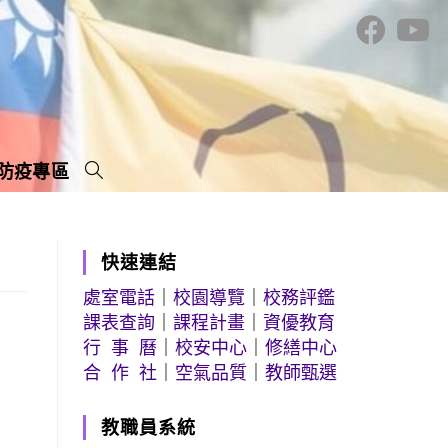
防疫專區
快速連結
處室電話
｜
校園導覽
｜
校務評鑑
課表查詢
｜
課程計畫
｜
資優教育
行 事 曆
｜
校安中心
｜
修繕中心
合 作 社
｜
空氣品質
｜
教師甄選
教職員系統