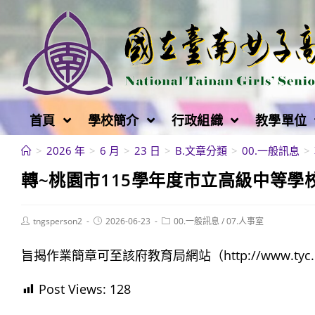
跳
轉
至
主
要
內
首頁
學校簡介
行政組織
教學單位
容
>
2026 年
>
6 月
>
23 日
>
B.文章分類
>
00.一般訊息
>
轉~桃園市115學年度市立高級中等學
Post
Post
Post
tngsperson2
2026-06-23
00.一般訊息
/
07.人事室
author:
published:
category:
旨揭作業簡章可至該府教育局網站（http://www.ty
Post Views:
128