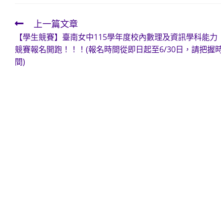
上一篇文章
Read
【學生競賽】臺南女中115學年度校內數理及資訊學科能力
more
競賽報名開跑！！！(報名時間從即日起至6/30日，請把握
articles
間)