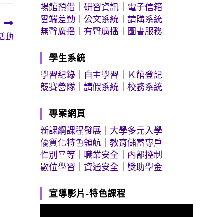
場館預借
｜
研習資訊
｜
電子信箱
雲端差勤
｜
公文系統
｜
請購系統
無聲廣播
｜
有聲廣播
｜
圖書服務
活動
學生系統
學習紀錄
｜
自主學習
｜
Ｋ館登記
競賽營隊
｜
請假系統
｜
校務系統
專案網頁
新課綱課程發展
｜
大學多元入學
優質化特色領航
｜
教育儲蓄專戶
性別平等
｜
職業安全
｜
內部控制
數位學習
｜
資通安全
｜
獎助學金
宣導影片-特色課程