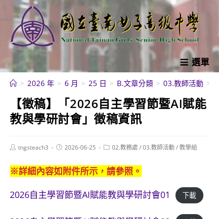
跳
轉
至
主
要
選單
內
>
2026 年
>
6 月
>
25 日
>
B.文章分類
>
03.教師活動
>
容
【徵稿】「2026自主學習節暨AI賦能
教與學研討會」徵稿資訊
Post
Post
Post
tngsteach3
2026-06-25
02.教務處
/
03.教師活動
/
教學組
author:
published:
category:
※詳細內容如附件所示，請參照。
2026自主學習節暨AI賦能教與學研討會01
下載