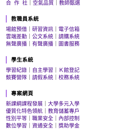
合 作 社
｜
空氣品質
｜
教師甄選
教職員系統
場館預借
｜
研習資訊
｜
電子信箱
雲端差勤
｜
公文系統
｜
請購系統
無聲廣播
｜
有聲廣播
｜
圖書服務
學生系統
學習紀錄
｜
自主學習
｜
Ｋ館登記
競賽營隊
｜
請假系統
｜
校務系統
專案網頁
新課綱課程發展
｜
大學多元入學
優質化特色領航
｜
教育儲蓄專戶
性別平等
｜
職業安全
｜
內部控制
數位學習
｜
資通安全
｜
獎助學金