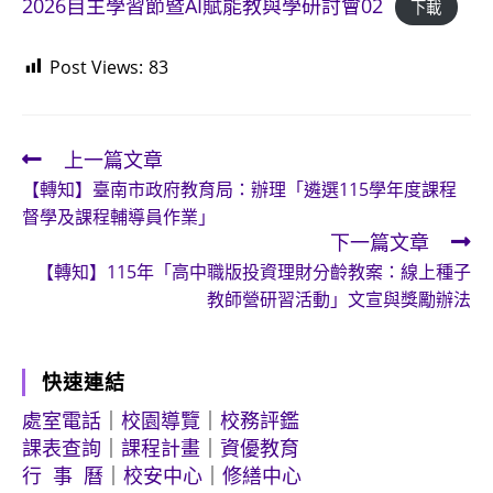
2026自主學習節暨AI賦能教與學研討會02
下載
Post Views:
83
上一篇文章
Read
【轉知】臺南市政府教育局：辦理「遴選115學年度課程
more
督學及課程輔導員作業」
articles
下一篇文章
【轉知】115年「高中職版投資理財分齡教案：線上種子
教師營研習活動」文宣與獎勵辦法
快速連結
處室電話
｜
校園導覽
｜
校務評鑑
課表查詢
｜
課程計畫
｜
資優教育
行 事 曆
｜
校安中心
｜
修繕中心