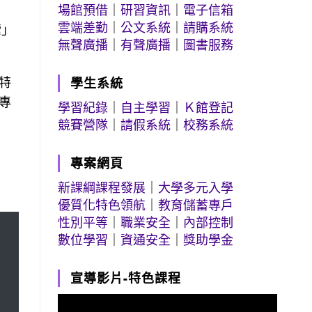
場館預借
｜
研習資訊
｜
電子信箱
雲端差勤
｜
公文系統
｜
請購系統
索」
無聲廣播
｜
有聲廣播
｜
圖書服務
特
學生系統
專
學習紀錄
｜
自主學習
｜
Ｋ館登記
競賽營隊
｜
請假系統
｜
校務系統
專案網頁
新課綱課程發展
｜
大學多元入學
優質化特色領航
｜
教育儲蓄專戶
性別平等
｜
職業安全
｜
內部控制
數位學習
｜
資通安全
｜
獎助學金
宣導影片-特色課程