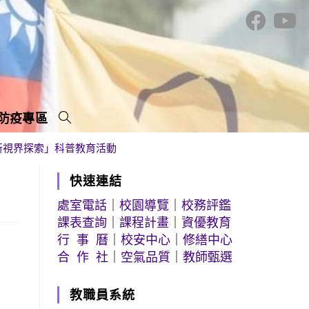
防疫專區
醫新視界探索」科普教育活動
」
快速連結
處室電話
｜
校園導覽
｜
校務評鑑
課表查詢
｜
課程計畫
｜
資優教育
行 事 曆
｜
校安中心
｜
修繕中心
合 作 社
｜
空氣品質
｜
教師甄選
教職員系統