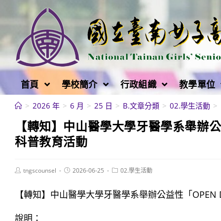
跳
轉
至
主
要
內
首頁
學校簡介
行政組織
教學單位
容
>
2026 年
>
6 月
>
25 日
>
B.文章分類
>
02.學生活動
>
【轉知】中山醫學大學牙醫學系舉辦公益
科普教育活動
Post
Post
Post
tngscounsel
2026-06-25
02.學生活動
author:
published:
category:
【轉知】中山醫學大學牙醫學系舉辦公益性「OPEN 
說明：