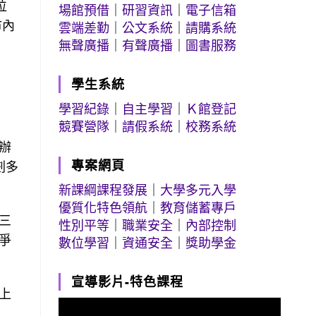
位
場館預借
｜
研習資訊
｜
電子信箱
市內
雲端差勤
｜
公文系統
｜
請購系統
無聲廣播
｜
有聲廣播
｜
圖書服務
學生系統
學習紀錄
｜
自主學習
｜
Ｋ館登記
競賽營隊
｜
請假系統
｜
校務系統
辦
專案網頁
劃多
新課綱課程發展
｜
大學多元入學
優質化特色領航
｜
教育儲蓄專戶
三
性別平等
｜
職業安全
｜
內部控制
爭
數位學習
｜
資通安全
｜
獎助學金
宣導影片-特色課程
上