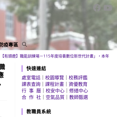
防疫專區
【有頭鹿】職能訓練場－115年度培養數位新世代計畫」，本年度特
職
快速連結
應
處室電話
｜
校園導覽
｜
校務評鑑
已
課表查詢
｜
課程計畫
｜
資優教育
行 事 曆
｜
校安中心
｜
修繕中心
合 作 社
｜
空氣品質
｜
教師甄選
教職員系統