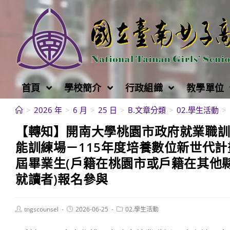
跳
轉
至
主
要
內
首頁
學校簡介
行政組織
教學單位
容
>
2026 年
>
6 月
>
25 日
>
B.文章分類
>
02.學生活動
>
【轉知】開南大學桃園市政府就業職
能訓練場－115年度培養數位新世代
屆畢業生(戶籍在桃園市或戶籍在其他
就讀者)報名參與
Post
Post
Post
tngscounsel
2026-06-25
02.學生活動
author:
published:
category: