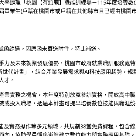
大學辦理「桃園【有頭鹿】職能訓練場－115年度培養數
屆畢業生(戶籍在桃園市或戶籍在其他縣市且已經由桃園
594號函諒達。因原函未寄送附件，特此補送。
爭力及未來就業發展優勢，桃園市政府就業職訓服務處特
新世代計畫」，結合產業發展需求與AI科技應用趨勢，規
人才。
產業實務之機會，本年度特別放寬參訓資格，開放高中職
院或投入職場，透過本計畫可提早培養數位技能與職涯競
能及實務操作等多元領域，共規劃38堂免費課程，包含線
面向，協助學員循序漸進建立數位能力與實務應用基礎。