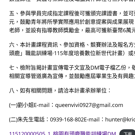
五、參與學員完成指定課程後可獲頒完課證書，並可
元，鼓勵青年將所學實際應用於創意提案與成果展現
老師，並設有指導教師獎勵金，最高可獲新臺幣6萬
六、本計畫課程資訊、參加資格、競賽辦法及報名方
頭鹿」職能訓練場·115年度培養數位新世代計畫）或
七、檢附旨揭計畫宣傳電子文宣及DM電子檔乙份，
相關宣導管道廣為宣傳，並鼓勵應屆畢業生及有興趣
八、如有相關問題，請洽本計畫承辦單位：
(一)劉小姐E-mail：queenvivi0927@gmail.com
(二)朱先生電話：0939-168-802E-mail：hunter@kric
115120000505_1_桃園有頭鹿職能訓練場DM
下載