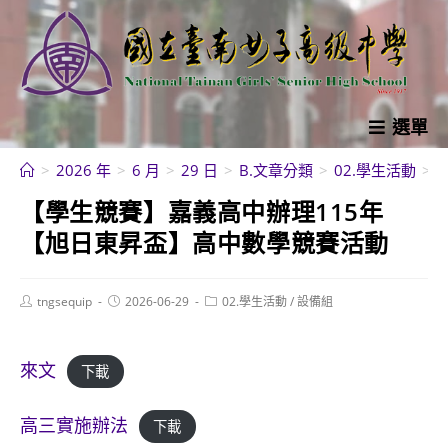
跳
轉
至
主
要
選單
內
>
2026 年
>
6 月
>
29 日
>
B.文章分類
>
02.學生活動
>
容
【學生競賽】嘉義高中辦理115年
【旭日東昇盃】高中數學競賽活動
Post
Post
Post
tngsequip
2026-06-29
02.學生活動
/
設備組
author:
published:
category:
來文
下載
高三實施辦法
下載