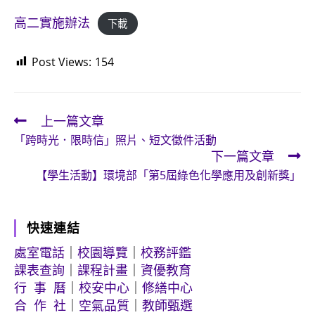
高二實施辦法
下載
Post Views:
154
上一篇文章
Read
「跨時光．限時信」照片、短文徵件活動
more
下一篇文章
articles
【學生活動】環境部「第5屆綠色化學應用及創新獎」
快速連結
處室電話
｜
校園導覽
｜
校務評鑑
課表查詢
｜
課程計畫
｜
資優教育
行 事 曆
｜
校安中心
｜
修繕中心
合 作 社
｜
空氣品質
｜
教師甄選