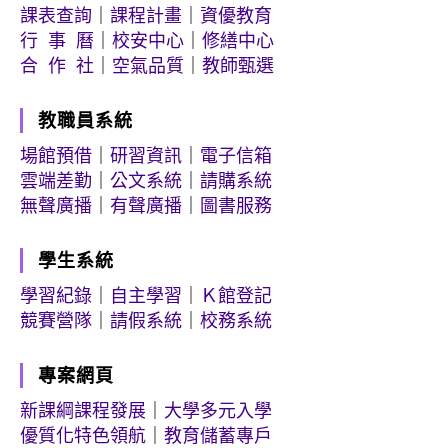
課表查詢
｜
課程計畫
｜
資優教育
行 事 曆
｜
校安中心
｜
修繕中心
合 作 社
｜
空氣品質
｜
教師甄選
教職員系統
場館預借
｜
研習資訊
｜
電子信箱
雲端差勤
｜
公文系統
｜
請購系統
無聲廣播
｜
有聲廣播
｜
圖書服務
學生系統
學習紀錄
｜
自主學習
｜
Ｋ館登記
競賽營隊
｜
請假系統
｜
校務系統
專案網頁
新課綱課程發展
｜
大學多元入學
優質化特色領航
｜
教育儲蓄專戶