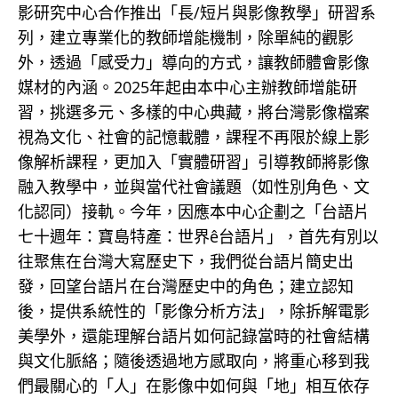
影研究中心合作推出「長/短片與影像教學」研習系
列，建立專業化的教師增能機制，除單純的觀影
外，透過「感受力」導向的方式，讓教師體會影像
媒材的內涵。2025年起由本中心主辦教師增能研
習，挑選多元、多樣的中心典藏，將台灣影像檔案
視為文化、社會的記憶載體，課程不再限於線上影
像解析課程，更加入「實體研習」引導教師將影像
融入教學中，並與當代社會議題（如性別角色、文
化認同）接軌。今年，因應本中心企劃之「台語片
七十週年：寶島特產：世界ê台語片」，首先有別以
往聚焦在台灣大寫歷史下，我們從台語片簡史出
發，回望台語片在台灣歷史中的角色；建立認知
後，提供系統性的「影像分析方法」，除拆解電影
美學外，還能理解台語片如何記錄當時的社會結構
與文化脈絡；隨後透過地方感取向，將重心移到我
們最關心的「人」在影像中如何與「地」相互依存