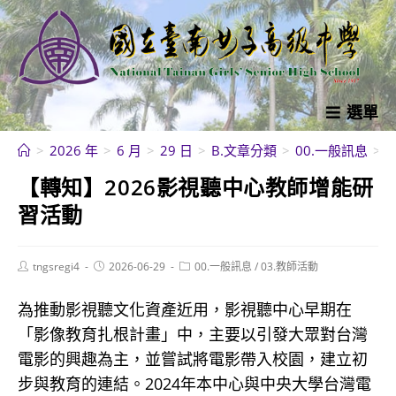
跳
轉
至
主
要
選單
內
>
2026 年
>
6 月
>
29 日
>
B.文章分類
>
00.一般訊息
>
容
【轉知】2026影視聽中心教師增能研
習活動
Post
Post
Post
tngsregi4
2026-06-29
00.一般訊息
/
03.教師活動
author:
published:
category:
為推動影視聽文化資產近用，影視聽中心早期在
「影像教育扎根計畫」中，主要以引發大眾對台灣
電影的興趣為主，並嘗試將電影帶入校園，建立初
步與教育的連結。2024年本中心與中央大學台灣電