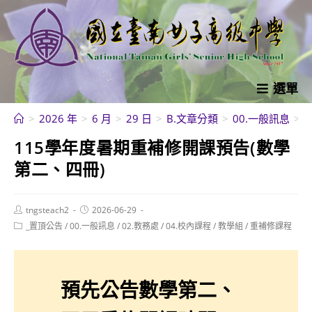
跳
轉
至
主
要
選單
內
>
2026 年
>
6 月
>
29 日
>
B.文章分類
>
00.一般訊息
>
容
115學年度暑期重補修開課預告(數學
第二、四冊)
Post
Post
tngsteach2
2026-06-29
author:
published:
Post
_置頂公告
/
00.一般訊息
/
02.教務處
/
04.校內課程
/
教學組
/
重補修課程
category:
預先公告數學第二、