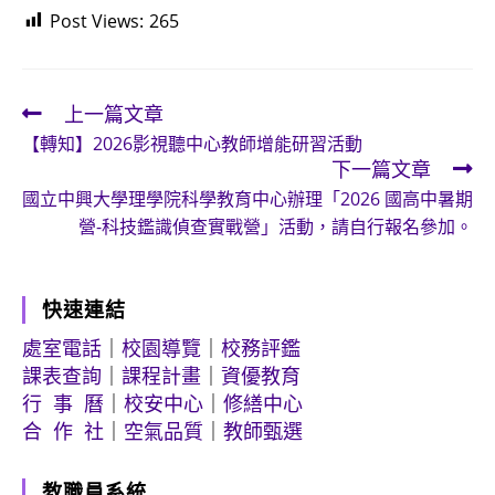
Post Views:
265
上一篇文章
Read
【轉知】2026影視聽中心教師增能研習活動
more
下一篇文章
articles
國立中興大學理學院科學教育中心辦理「2026 國高中暑期
營-科技鑑識偵查實戰營」活動，請自行報名參加。
快速連結
處室電話
｜
校園導覽
｜
校務評鑑
課表查詢
｜
課程計畫
｜
資優教育
行 事 曆
｜
校安中心
｜
修繕中心
合 作 社
｜
空氣品質
｜
教師甄選
教職員系統