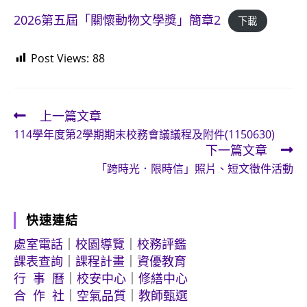
2026第五屆「關懷動物文學獎」簡章2
下載
Post Views:
88
上一篇文章
Read
114學年度第2學期期末校務會議議程及附件(1150630)
more
下一篇文章
articles
「跨時光．限時信」照片、短文徵件活動
快速連結
處室電話
｜
校園導覽
｜
校務評鑑
課表查詢
｜
課程計畫
｜
資優教育
行 事 曆
｜
校安中心
｜
修繕中心
合 作 社
｜
空氣品質
｜
教師甄選