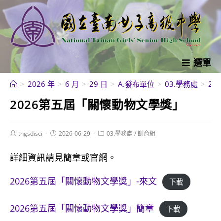
跳
轉
至
主
要
選單
內
>
2026 年
>
6 月
>
29 日
>
A.發布單位
>
03.學務處
>
2
容
2026第五屆「關懷動物文學獎」
Post
Post
Post
tngsdisci
2026-06-29
03.學務處
/
訓育組
author:
published:
category:
詳細資訊請見簡章或官網。
2026第五屆「關懷動物文學獎」-來文
下載
2026第五屆「關懷動物文學獎」簡章
下載