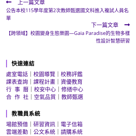
上一篇文章
Read
公告本校115學年度第2次教師甄選國文科進入複試人員名
more
單
articles
下一篇文章
【跨領域】校園變身生態樂園—Gaia Paradise的生物多樣
性設計智慧研習
快速連結
處室電話
｜
校園導覽
｜
校務評鑑
課表查詢
｜
課程計畫
｜
資優教育
行 事 曆
｜
校安中心
｜
修繕中心
合 作 社
｜
空氣品質
｜
教師甄選
教職員系統
場館預借
｜
研習資訊
｜
電子信箱
雲端差勤
｜
公文系統
｜
請購系統