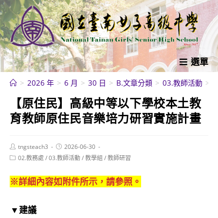
跳
轉
至
主
要
選單
內
>
2026 年
>
6 月
>
30 日
>
B.文章分類
>
03.教師活動
>
容
【原住民】高級中等以下學校本土教
育教師原住民音樂培力研習實施計畫
Post
Post
tngsteach3
2026-06-30
author:
published:
Post
02.教務處
/
03.教師活動
/
教學組
/
教師研習
category:
※詳細內容如附件所示，請參照。
▼建議