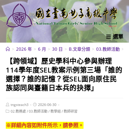
跳
轉
至
主
要
選單
內
>
2026 年
>
6 月
>
30 日
>
B.文章分類
>
03.教師活動
>
容
【跨領域】歷史學科中心參與辦理
114學年度SEL教案示例第三場「誰的
選擇？誰的記憶？從SEL面向原住民
族認同與臺籍日本兵的抉擇」
Post
Post
tngsteach3
2026-06-30
author:
published:
Post
02.教務處
/
03.教師活動
/
教學組
/
教師研習
category:
※詳細內容如附件所示，請參照。