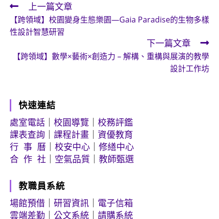
上一篇文章
Read
【跨領域】校園變身生態樂園—Gaia Paradise的生物多樣
more
性設計智慧研習
articles
下一篇文章
【跨領域】數學×藝術×創造力 – 解構、重構與展演的教學
設計工作坊
快速連結
處室電話
｜
校園導覽
｜
校務評鑑
課表查詢
｜
課程計畫
｜
資優教育
行 事 曆
｜
校安中心
｜
修繕中心
合 作 社
｜
空氣品質
｜
教師甄選
教職員系統
場館預借
｜
研習資訊
｜
電子信箱
雲端差勤
｜
公文系統
｜
請購系統