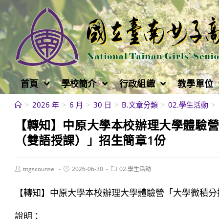
跳
轉
至
主
要
內
首頁
學校簡介
行政組織
教學單位
容
>
2026 年
>
6 月
>
30 日
>
B.文章分類
>
02.學生活動
>
【轉知】中原大學本校辦理大學體驗
（雙語授課）」招生簡章1份
Post
Post
Post
tngscounsel
2026-06-30
02.學生活動
author:
published:
category:
【轉知】中原大學本校辦理大學體驗營「大學微積分
說明：