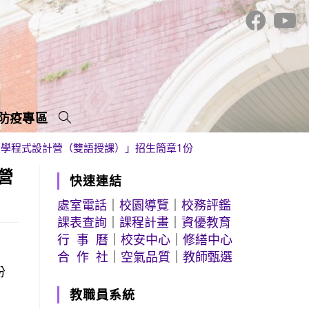
防疫專區
學程式設計營（雙語授課）」招生簡章1份
營
快速連結
處室電話
｜
校園導覽
｜
校務評鑑
課表查詢
｜
課程計畫
｜
資優教育
行 事 曆
｜
校安中心
｜
修繕中心
合 作 社
｜
空氣品質
｜
教師甄選
份
教職員系統